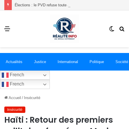
Élections : le PVD refuse toute alliance politique et dénonce de présumées irrégularités liées à l’inscription de citoyens
Menu
Switch
R
skin
Actualités
Justice
International
Politique
Société
French
French
Accueil
/
Insécurité
Insécurité
Haïti : Retour des premiers