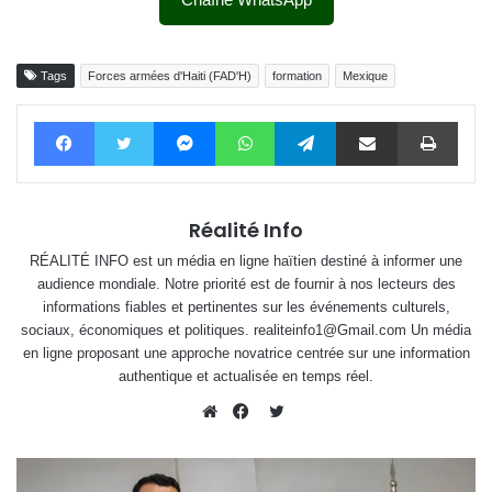
Tags
Forces armées d'Haiti (FAD'H)
formation
Mexique
Facebook
Twitter
Messenger
WhatsApp
Telegram
Partager par email
Impri
Réalité Info
RÉALITÉ INFO est un média en ligne haïtien destiné à informer une
audience mondiale. Notre priorité est de fournir à nos lecteurs des
informations fiables et pertinentes sur les événements culturels,
sociaux, économiques et politiques. realiteinfo1@Gmail.com Un média
en ligne proposant une approche novatrice centrée sur une information
authentique et actualisée en temps réel.
Twitter
Website
Facebook