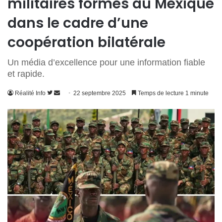
militaires formés au Mexique
dans le cadre d’une
coopération bilatérale
Un média d’excellence pour une information fiable
et rapide.
Suivre
Envoyer
Réalité Info
22 septembre 2025
Temps de lecture 1 minute
sur
un
Twitter
courriel