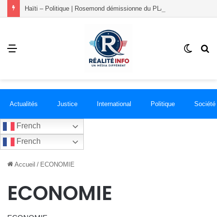
Haïti – Politique | Rosemond démissionne du PLANSPA et rejoint le groupement RÉCONCILIÉ
Menu
Switch
R
skin
Actualités
Justice
International
Politique
Société
French
French
Accueil
/
ECONOMIE
ECONOMIE