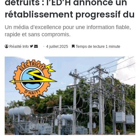
détruits : l’ED’H annonce un
rétablissement progressif du
Un média d’excellence pour une information fiable,
rapide et sans compromis.
Suivre
Envoyer
Réalité Info
4 juillet 2025
Temps de lecture 1 minute
sur
un
Twitter
courriel