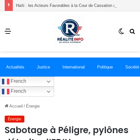
Haïti : les Acteurs Favorables à la Cour de Cassation annoncent une mobilisation contre le gouvernement à partir du 12 août
Menu
Switch
R
skin
Actualités
Justice
International
Politique
Société
French
French
Accueil
/
Énergie
Énergie
Sabotage à Péligre, pylônes