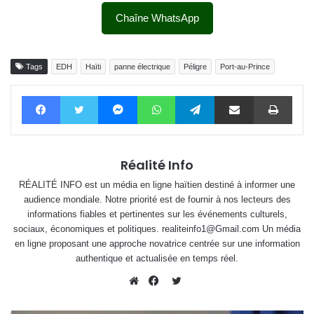
Chaîne WhatsApp
Tags
EDH
Haïti
panne électrique
Péligre
Port-au-Prince
Facebook
Twitter
Messenger
WhatsApp
Telegram
Partager par email
Impri
Réalité Info
RÉALITÉ INFO est un média en ligne haïtien destiné à informer une
audience mondiale. Notre priorité est de fournir à nos lecteurs des
informations fiables et pertinentes sur les événements culturels,
sociaux, économiques et politiques. realiteinfo1@Gmail.com Un média
en ligne proposant une approche novatrice centrée sur une information
authentique et actualisée en temps réel.
Twitter
Website
Facebook