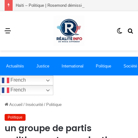
Haïti – Politique | Rosemond démissionne du PLANSPA et rejoint le groupement RÉCONCILIÉ
Menu
Switch
R
skin
Actualités
Justice
International
Politique
Société
French
French
Accueil
/
Insécurité
/
Politique
Politique
un groupe de partis