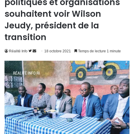
politiques et organisations
souhaitent voir Wilson
Jeudy, président de la
transition
Suivre
Envoyer
Réalité Info
18 octobre 2021
Temps de lecture 1 minute
sur
un
Twitter
courriel