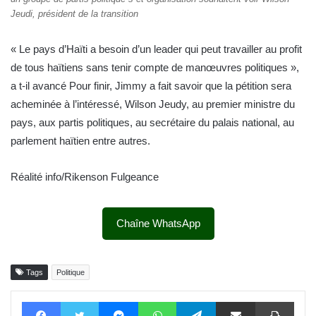
Jeudi, président de la transition
« Le pays d’Haïti a besoin d’un leader qui peut travailler au profit
de tous haïtiens sans tenir compte de manœuvres politiques »,
a t-il avancé Pour finir, Jimmy a fait savoir que la pétition sera
acheminée à l’intéressé, Wilson Jeudy, au premier ministre du
pays, aux partis politiques, au secrétaire du palais national, au
parlement haïtien entre autres.
Réalité info/Rikenson Fulgeance
Chaîne WhatsApp
Tags
Politique
Facebook
Twitter
Messenger
WhatsApp
Telegram
Partager par email
Impri