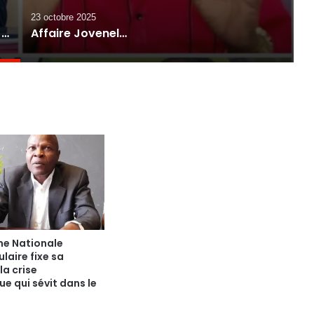
23 octobre 2025
Claude Joseph et Moïse Jean-Charles exigent un changement de gouvernement dans un délai de 48 heures
Affaire Jovenel Moïse : la mairie de Paris annule une rencontre de Claude Joseph après la plainte du collectif NOU BOUKE
me Nationale
laire fixe sa
la crise
ue qui sévit dans le