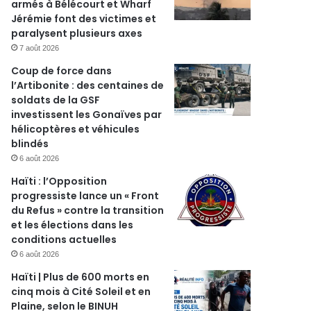
armés à Bélécourt et Wharf
Jérémie font des victimes et
paralysent plusieurs axes
7 août 2026
Coup de force dans
l’Artibonite : des centaines de
soldats de la GSF
investissent les Gonaïves par
hélicoptères et véhicules
blindés
6 août 2026
Haïti : l’Opposition
progressiste lance un « Front
du Refus » contre la transition
r
et les élections dans les
conditions actuelles
6 août 2026
Haïti | Plus de 600 morts en
cinq mois à Cité Soleil et en
Plaine, selon le BINUH