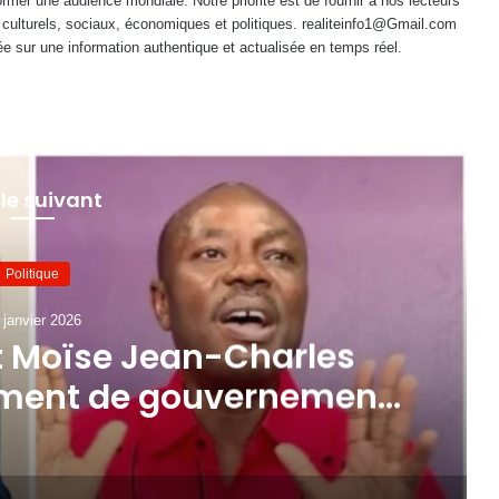
mer une audience mondiale. Notre priorité est de fournir à nos lecteurs
 culturels, sociaux, économiques et politiques. realiteinfo1@Gmail.com
e sur une information authentique et actualisée en temps réel.
 le suivant
Politique
 janvier 2026
t Moïse Jean-Charles
ement de gouvernement
ai de 48 heures