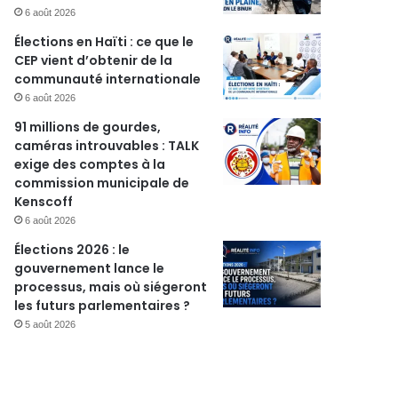
6 août 2026
Élections en Haïti : ce que le
CEP vient d’obtenir de la
communauté internationale
6 août 2026
91 millions de gourdes,
caméras introuvables : TALK
exige des comptes à la
commission municipale de
Kenscoff
Actualités
6 août 2026
Élections 2026 : le
23 octobre 2025
gouvernement lance le
Affaire Jovenel Moïse : la 
processus, mais où siégeront
les futurs parlementaires ?
annule une rencontre de
5 août 2026
après la plainte du colle