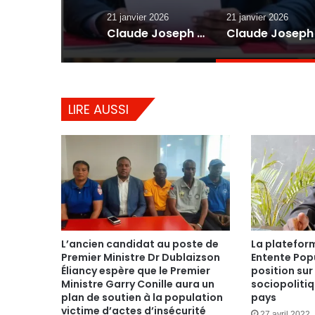
21 janvier 2026
21 janvier 2026
Claude Joseph et Moïse Jean-Charles accusés de vouloir une nouvelle transition au lieu des élections
LIRE AUSSI
L’ancien candidat au poste de
La platefor
Premier Ministre Dr Dublaizson
Entente Popu
Éliancy espère que le Premier
position sur 
Ministre Garry Conille aura un
sociopolitiq
plan de soutien à la population
pays
victime d’actes d’insécurité
27 avril 2022