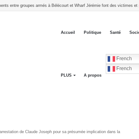
te : des centaines de soldats de la GSF investissent les Gonaïves par hélicop
Accueil
Politique
Santé
Soci
French
French
PLUS
A propos
’arrestation de Claude Joseph pour sa présumée implication dans la