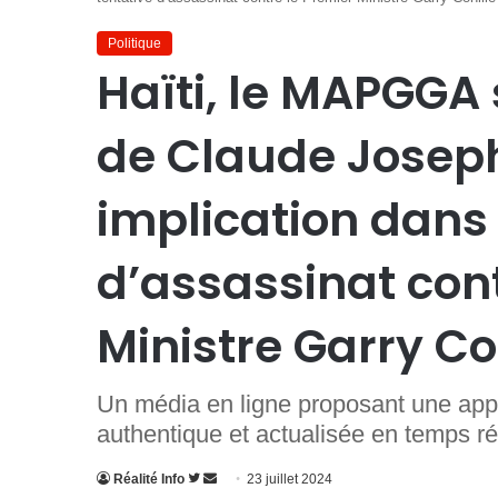
Politique
Haïti, le MAPGGA s
de Claude Josep
implication dans 
d’assassinat cont
Ministre Garry Co
Un média en ligne proposant une appr
authentique et actualisée en temps ré
Suivre
Envoyer
Réalité Info
23 juillet 2024