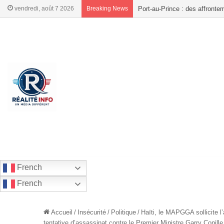
vendredi, août 7 2026
Breaking News
Coup de force dans l’Artiboni
French
French
Accueil
/
Insécurité
/
Politique
/
Haïti, le MAPGGA sollicite l
tentative d’assassinat contre le Premier Ministre Garry Conille