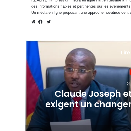
RÉALITÉ INFO est un média en ligne haïtien destiné à infor
des informations fiables et pertinentes sur les événements
Un média en ligne proposant une approche novatrice centré
Twitter
Website
Facebook
Lire
21
Claude Joseph e
on
exigent un chang
dans un dél