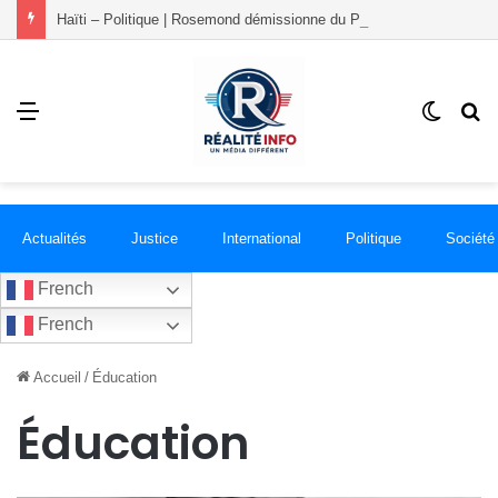
Haïti – Politique | Rosemond démissionne du PLANSPA et rejoint le groupement RÉCONCILIÉ
Menu
Switch
R
skin
Actualités
Justice
International
Politique
Société
French
French
Accueil
/
Éducation
Éducation