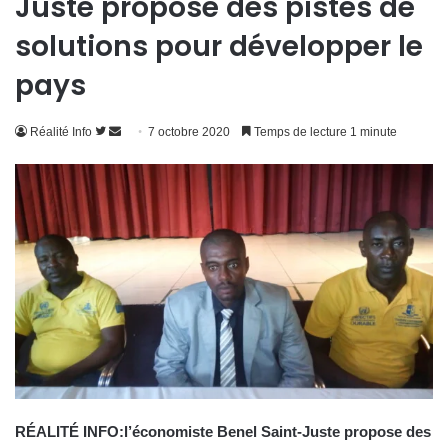
Juste propose des pistes de
solutions pour développer le
pays
Suivre
Envoyer
Réalité Info
7 octobre 2020
Temps de lecture 1 minute
sur
un
Twitter
courriel
RÉALITÉ INFO:l’économiste Benel Saint-Juste propose des