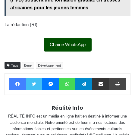
africaines pour les jeunes femmes
La rédaction (RI)
Chaîne WhatsApp
Tags
Benel
Développement
Facebook
Twitter
Messenger
WhatsApp
Telegram
Partager par email
Impri
Réalité Info
RÉALITÉ INFO est un média en ligne haïtien destiné à informer une
audience mondiale. Notre priorité est de fournir à nos lecteurs des
informations fiables et pertinentes sur les événements culturels,