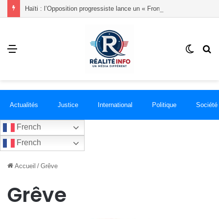
Haïti : l’Opposition progressiste lance un « Front du Refus » contre la transition et les élections dans les conditions actuelles
Menu
Switch
R
skin
Actualités
Justice
International
Politique
Société
French
French
Accueil
/
Grêve
Grêve