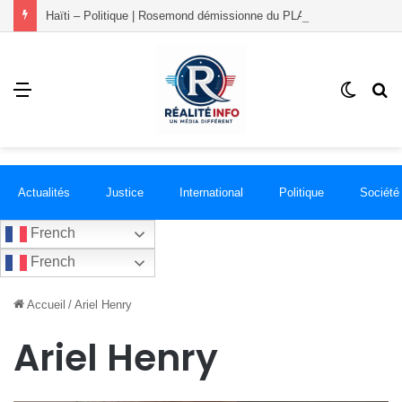
Haïti – Politique | Rosemond démissionne du PLANSPA et rejoint le groupement RÉCONCILIÉ
Menu
Switch
R
skin
Actualités
Justice
International
Politique
Société
French
French
Accueil
/
Ariel Henry
Ariel Henry