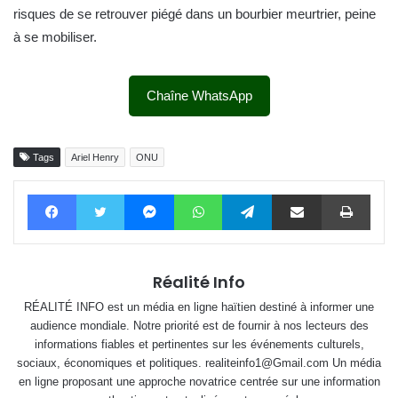
risques de se retrouver piégé dans un bourbier meurtrier, peine
à se mobiliser.
Chaîne WhatsApp
Tags
Ariel Henry
ONU
Facebook
Twitter
Messenger
WhatsApp
Telegram
Partager par email
Impri
Réalité Info
RÉALITÉ INFO est un média en ligne haïtien destiné à informer une
audience mondiale. Notre priorité est de fournir à nos lecteurs des
informations fiables et pertinentes sur les événements culturels,
sociaux, économiques et politiques. realiteinfo1@Gmail.com Un média
en ligne proposant une approche novatrice centrée sur une information