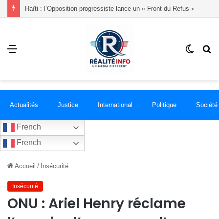
Haïti : l’Opposition progressiste lance un « Front du Refus » contre la transition et les élections dans les conditions actuelles
Menu
Switch
R
skin
Actualités
Justice
International
Politique
Société
French
French
Accueil
/
Insécurité
Insécurité
ONU : Ariel Henry réclame