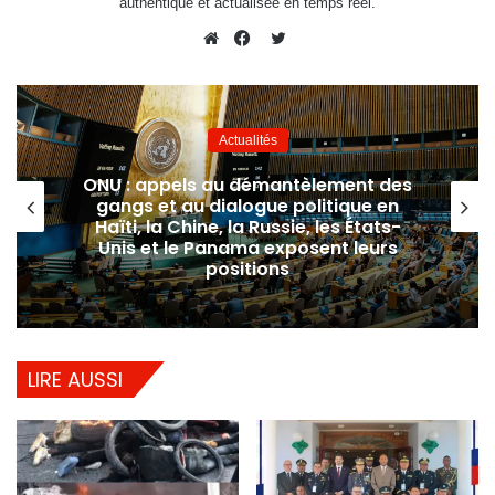
authentique et actualisée en temps réel.
Twitter
Website
Facebook
Actualités
ONU : appels au démantèlement des
gangs et au dialogue politique en
Haïti, la Chine, la Russie, les États-
Unis et le Panama exposent leurs
positions
LIRE AUSSI