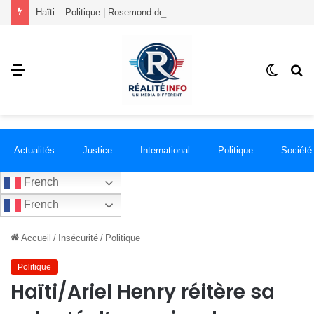
Haïti – Politique | Rosemond démissionne du PLANSPA et rejoint le groupement RÉCONCILIÉ
Menu
Switch
R
skin
Actualités
Justice
International
Politique
Société
French
French
Accueil
/
Insécurité
/
Politique
Politique
Haïti/Ariel Henry réitère sa