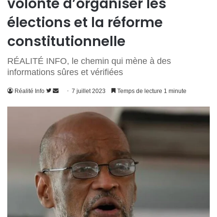
volonté d’organiser les
élections et la réforme
constitutionnelle
RÉALITÉ INFO, le chemin qui mène à des
informations sûres et vérifiées
Suivre
Envoyer
Réalité Info
7 juillet 2023
Temps de lecture 1 minute
sur
un
Twitter
courriel