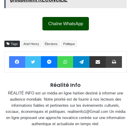
Chaîne WhatsApp
Tags
Ariel Henry
Élections
Politique
Facebook
Twitter
Messenger
WhatsApp
Telegram
Partager par email
Impri
Réalité Info
RÉALITÉ INFO est un média en ligne haïtien destiné à informer une
audience mondiale. Notre priorité est de fournir à nos lecteurs des
informations fiables et pertinentes sur les événements culturels,
sociaux, économiques et politiques. realiteinfo1@Gmail.com Un média
en ligne proposant une approche novatrice centrée sur une information
authentique et actualisée en temps réel.