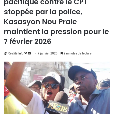
pacifique contre le CPT
stoppée par la police,
Kasasyon Nou Prale
maintient la pression pour le
7 février 2026
Suivre
Envoyer
Réalité Info
7 janvier 2026
2 minutes de lecture
sur
un
Twitter
courriel