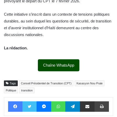
prévoyant le départ du CPT le 7 février 2026.
Cette initiative s’inscrit dans un contexte de tensions politiques
durables, au sein duquel les questions de sécurité, de transition
et d’avenir institutionnel d’Haïti demeurent au centre des
discussions nationales.
La rédaction.
Chaîne WhatsApp
Tags
Conseil Présidentiel de Transition (CPT)
Kasasyon Nou Prale
Politique
transition
Facebook
Twitter
Messenger
WhatsApp
Telegram
Partager par email
Impri