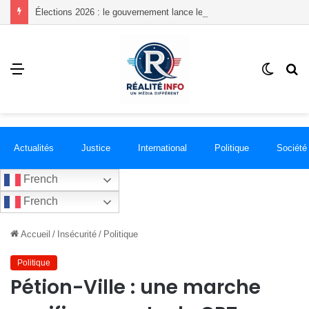
Élections 2026 : le gouvernement lance le processus, mais où siégeront les futurs parlementaires ?
Menu
Switch
R
skin
Actualités
Justice
International
Politique
Société
French
French
Accueil
/
Insécurité
/
Politique
Politique
Pétion-Ville : une marche