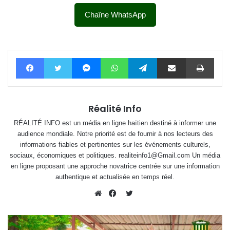
Chaîne WhatsApp
Facebook
Twitter
Messenger
WhatsApp
Telegram
Partager par email
Impri
Réalité Info
RÉALITÉ INFO est un média en ligne haïtien destiné à informer une
audience mondiale. Notre priorité est de fournir à nos lecteurs des
informations fiables et pertinentes sur les événements culturels,
sociaux, économiques et politiques. realiteinfo1@Gmail.com Un média
en ligne proposant une approche novatrice centrée sur une information
authentique et actualisée en temps réel.
Twitter
Website
Facebook