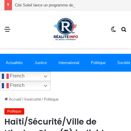
Cité Soleil lance un programme de formation destiné à 500 jeunes pendant les vacances
Menu
Switch
R
skin
Actualités
Justice
International
Politique
Société
French
French
Accueil
/
Insécurité
/
Politique
Politique
Haïti/Sécurité/Ville de