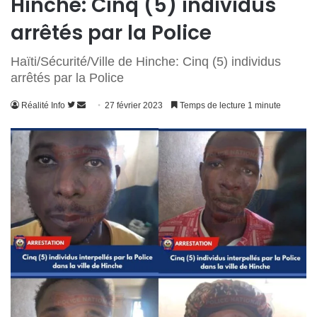
Hinche: Cinq (5) individus
arrêtés par la Police
Haïti/Sécurité/Ville de Hinche: Cinq (5) individus
arrêtés par la Police
Suivre
Envoyer
Réalité Info
27 février 2023
Temps de lecture 1 minute
sur
un
Twitter
courriel