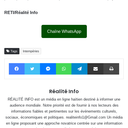
RETI/Réalité Info
Chaîne WhatsApp
Tags
Intempéries
Facebook
Twitter
Messenger
WhatsApp
Telegram
Partager par email
Impri
Réalité Info
RÉALITÉ INFO est un média en ligne haïtien destiné à informer une
audience mondiale. Notre priorité est de fournir à nos lecteurs des
informations fiables et pertinentes sur les événements culturels,
sociaux, économiques et politiques. realiteinfo1@Gmail.com Un média
en ligne proposant une approche novatrice centrée sur une information