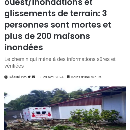
ouest/inondations et
glissements de terrain: 3
personnes sont mortes et
plus de 200 maisons
inondées
Le chemin qui mène à des informations sûres et
vérifiées
Suivre
Envoyer
Réalité Info
29 avril 2024
Moins d’une minute
sur
un
Twitter
courriel