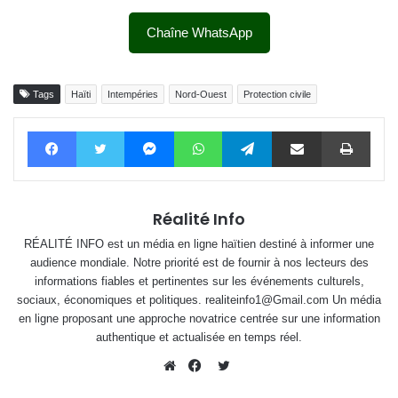
Chaîne WhatsApp
Tags
Haïti
Intempéries
Nord-Ouest
Protection civile
Facebook
Twitter
Messenger
WhatsApp
Telegram
Partager par email
Impri
Réalité Info
RÉALITÉ INFO est un média en ligne haïtien destiné à informer une
audience mondiale. Notre priorité est de fournir à nos lecteurs des
informations fiables et pertinentes sur les événements culturels,
sociaux, économiques et politiques. realiteinfo1@Gmail.com Un média
en ligne proposant une approche novatrice centrée sur une information
authentique et actualisée en temps réel.
Twitter
Website
Facebook