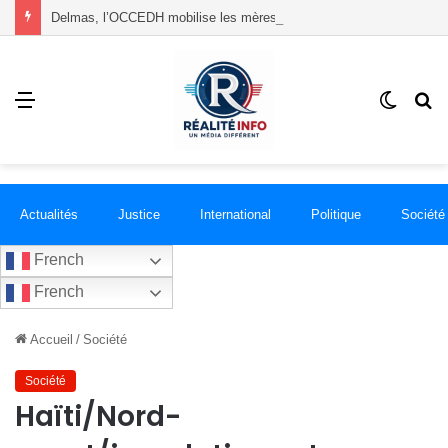
Delmas, l’OCCEDH mobilise les mères autour de l’allaitement maternel et de la santé infantile
Menu
Switch
R
skin
Actualités
Justice
International
Politique
Société
French
French
Accueil
/
Société
Société
Haïti/Nord-