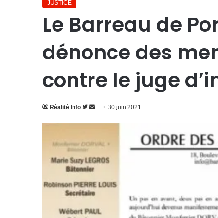
JUSTICE
Le Barreau de Po
dénonce des men
contre le juge d’i
Suivre
Envoyer
Réalité Info
30 juin 2021
sur
un
Twitter
courriel