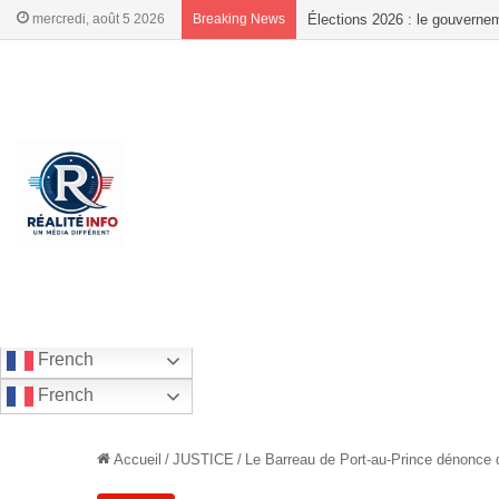
mercredi, août 5 2026
Breaking News
Élections : le PVD refuse tout
French
French
Accueil
/
JUSTICE
/
Le Barreau de Port-au-Prince dénonce d