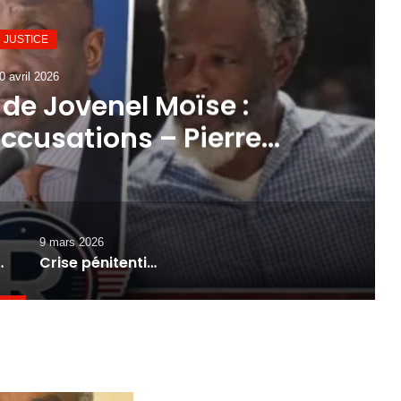
JUSTICE
0 avril 2026
de Jovenel Moïse :
accusations – Pierre
 version sans filtre du
ossier
9 mars 2026
nce livre une version sans filtre du dossier
Crise pénitentiaire en Haïti : le RNDDH alerte sur des traitements inhumains au CERMICOL et appelle l’État à agir