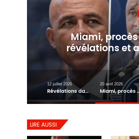
2
 :
Miami, procès 
révélations et 
Espérance livre une
d
12 juillet 2026
20 avril 2026
Révélations dans le dossier Arnel Bélizaire : la lettre d’un juge met la DCPJ sous pression
Miami, procès de Jovenel Moïse : révélations et accusations – Pierre Espéra
LIRE AUSSI