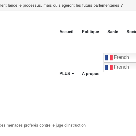
e alliance politique et dénonce de présumées irrégularités liées à l’inscription
Accueil
Politique
Santé
Soci
French
French
PLUS
A propos
es menaces proférés contre le juge d’instruction