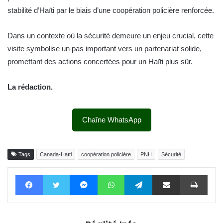
stabilité d’Haïti par le biais d’une coopération policière renforcée.
Dans un contexte où la sécurité demeure un enjeu crucial, cette
visite symbolise un pas important vers un partenariat solide,
promettant des actions concertées pour un Haïti plus sûr.
La rédaction.
Chaîne WhatsApp
Tags
Canada-Haïti
coopération policière
PNH
Sécurité
Facebook
Twitter
Messenger
WhatsApp
Telegram
Partager par email
Impri