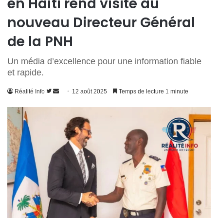
en Haïti rend visite au
nouveau Directeur Général
de la PNH
Un média d’excellence pour une information fiable
et rapide.
Suivre
Envoyer
Réalité Info
12 août 2025
Temps de lecture 1 minute
sur
un
Twitter
courriel