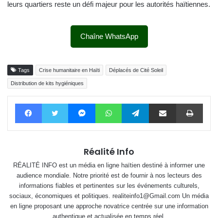
leurs quartiers reste un défi majeur pour les autorités haïtiennes.
Chaîne WhatsApp
Tags
Crise humanitaire en Haïti
Déplacés de Cité Soleil
Distribution de kits hygiéniques
Facebook
Twitter
Messenger
WhatsApp
Telegram
Partager par email
Impri
Réalité Info
RÉALITÉ INFO est un média en ligne haïtien destiné à informer une
audience mondiale. Notre priorité est de fournir à nos lecteurs des
informations fiables et pertinentes sur les événements culturels,
sociaux, économiques et politiques. realiteinfo1@Gmail.com Un média
en ligne proposant une approche novatrice centrée sur une information
authentique et actualisée en temps réel.