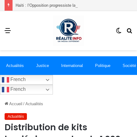
Haïti : l’Opposition progressiste lance un « Front du Refus » contre la transition et les élections dans les conditions actuelles
Menu
Switch
R
skin
Actualités
Justice
International
Politique
Société
French
French
Accueil
/
Actualités
Actualités
Distribution de kits