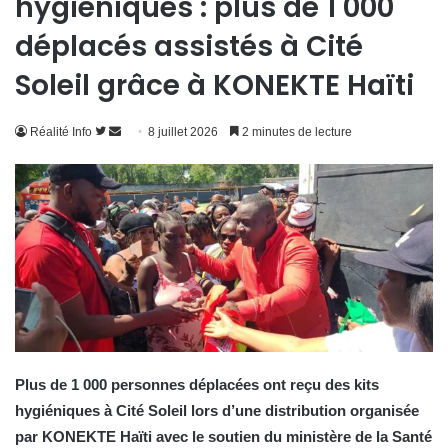
hygiéniques : plus de 1 000
déplacés assistés à Cité
Soleil grâce à KONEKTE Haïti
Suivre
Envoyer
Réalité Info
8 juillet 2026
2 minutes de lecture
sur
un
Twitter
courriel
Plus de 1 000 personnes déplacées ont reçu des kits
hygiéniques à Cité Soleil lors d’une distribution organisée
par KONEKTE Haïti avec le soutien du ministère de la Santé