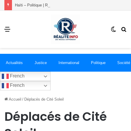
Haïti – Politique | Rosemond démissionne du PLANSPA et rejoint le groupement RÉCONCILIÉ
Menu
Switch
R
skin
Actualités
Justice
International
Politique
Société
French
French
Accueil
/
Déplacés de Cité Soleil
Déplacés de Cité