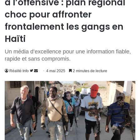
à l’offensive : plan régional
choc pour affronter
frontalement les gangs en
Haïti
Un média d’excellence pour une information fiable,
rapide et sans compromis.
Suivre
Envoyer
Réalité Info
4 mai 2025
2 minutes de lecture
sur
un
Twitter
courriel