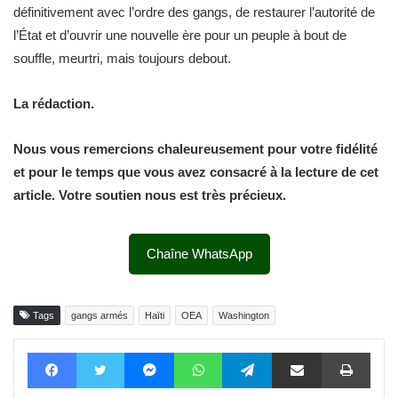
définitivement avec l’ordre des gangs, de restaurer l’autorité de
l’État et d’ouvrir une nouvelle ère pour un peuple à bout de
souffle, meurtri, mais toujours debout.
La rédaction.
Nous vous remercions chaleureusement pour votre fidélité
et pour le temps que vous avez consacré à la lecture de cet
article. Votre soutien nous est très précieux.
Chaîne WhatsApp
Tags
gangs armés
Haïti
OEA
Washington
Facebook
Twitter
Messenger
WhatsApp
Telegram
Partager par email
Impri