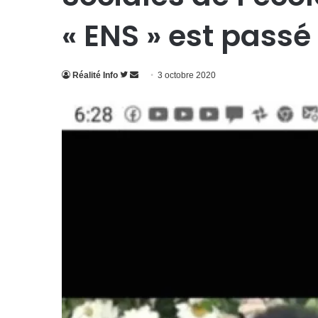
« ENS » est passé 
Suivre
Envoyer
Réalité Info
3 octobre 2020
sur
un
Twitter
courriel