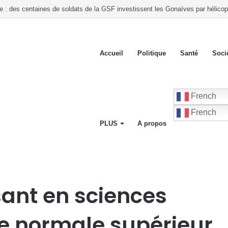
ste lance un « Front du Refus » contre la transition et les élections dans les c
Accueil
Politique
Santé
Soci
French
French
PLUS
A propos
ales de l’école normale supérieur « ENS » est passé de la vie à trépas
sant en sciences
le normale supérieur