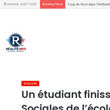
vendredi, août 7 2026
Breaking News
Haïti : l’Opposition progressi
French
French
Accueil
/
Insécurité
/
Un étudiant finissant en sciences Soci
Insécurité
Un étudiant finis
Sociales de l’éco