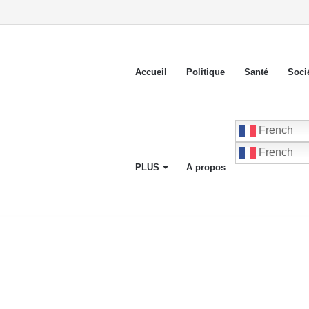
nd démissionne du PLANSPA et rejoint le groupement RÉCONCILIÉ
Accueil
Politique
Santé
Soci
French
French
PLUS
A propos