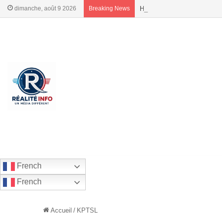
dimanche, août 9 2026
Breaking News
Haïti – Politique | Rosemo
French
French
Accueil
/
KPTSL