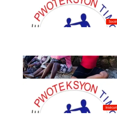
Socié
Insécuri