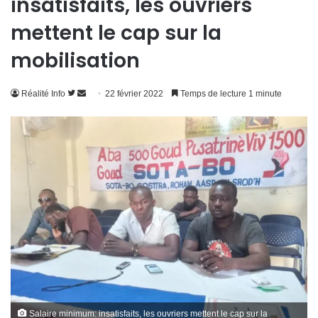
insatisfaits, les ouvriers
mettent le cap sur la
mobilisation
Suivre
Envoyer
Réalité Info
22 février 2022
Temps de lecture 1 minute
sur
un
Twitter
courriel
Salaire minimum: insatisfaits, les ouvriers mettent le cap sur la