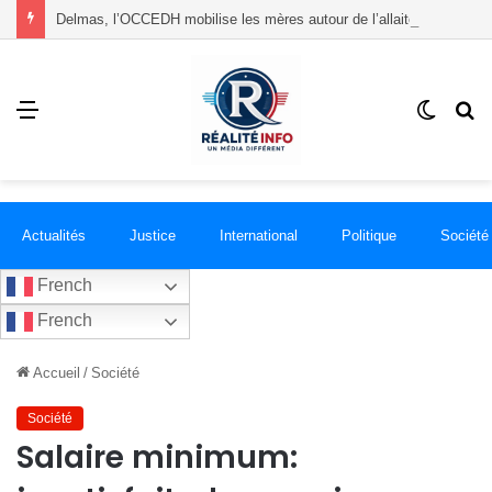
Delmas, l’OCCEDH mobilise les mères autour de l’allaitement maternel et de la santé infantile
Menu
Switch
R
skin
Actualités
Justice
International
Politique
Société
French
French
Accueil
/
Société
Société
Salaire minimum: