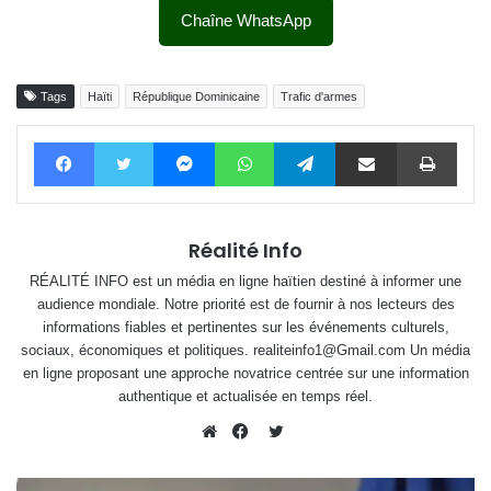
Chaîne WhatsApp
Tags
Haïti
République Dominicaine
Trafic d'armes
Facebook
Twitter
Messenger
WhatsApp
Telegram
Partager par email
Impri
Réalité Info
RÉALITÉ INFO est un média en ligne haïtien destiné à informer une
audience mondiale. Notre priorité est de fournir à nos lecteurs des
informations fiables et pertinentes sur les événements culturels,
sociaux, économiques et politiques. realiteinfo1@Gmail.com Un média
en ligne proposant une approche novatrice centrée sur une information
authentique et actualisée en temps réel.
Twitter
Website
Facebook