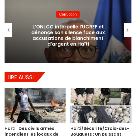
Corruption
L’ONLCC interpelle l’UCREF et
dénonce son silence face aux
accusations de blanchiment
d’argent en Haïti
LIRE AUSSI
Haïti : Des civils armés
Haïti/Sécurité/Croix-des-
incendient les locaux de
Bouquets : Un puissant