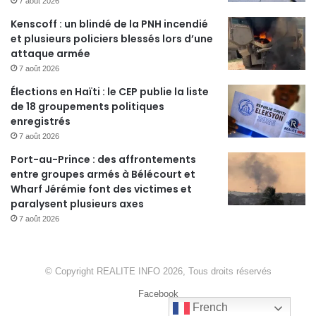
7 août 2026
Kenscoff : un blindé de la PNH incendié
et plusieurs policiers blessés lors d’une
attaque armée
7 août 2026
Élections en Haïti : le CEP publie la liste
de 18 groupements politiques
enregistrés
7 août 2026
Port-au-Prince : des affrontements
entre groupes armés à Bélécourt et
Wharf Jérémie font des victimes et
paralysent plusieurs axes
7 août 2026
© Copyright REALITE INFO 2026, Tous droits réservés
Facebook
French
French