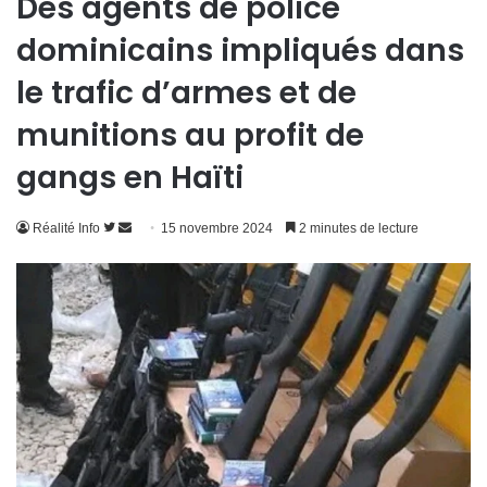
Des agents de police
dominicains impliqués dans
le trafic d’armes et de
munitions au profit de
gangs en Haïti
Suivre
Envoyer
Réalité Info
15 novembre 2024
2 minutes de lecture
sur
un
Twitter
courriel