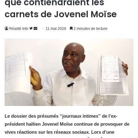
que contiendraient les
carnets de Jovenel Moïse
Suivre
Envoyer
Réalité Info
11 mai 2026
2 minutes de lecture
sur
un
Twitter
courriel
Le dossier des présumés “journaux intimes” de l’ex-
président haïtien Jovenel Moïse continue de provoquer de
vives réactions sur les réseaux sociaux. Lors d’une