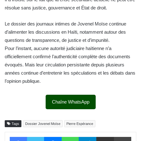
résolue sans justice, gouvernance et État de droit.
Le dossier des journaux intimes de Jovenel Moïse continue
d’alimenter les discussions en Haïti, notamment autour des
questions de transparence, de justice et d’impunité.
Pour l’instant, aucune autorité judiciaire haïtienne n’a
officiellement confirmé l’authenticité complète des documents
évoqués. Mais leur circulation persistante depuis plusieurs
années continue d’entretenir les spéculations et les débats dans
l’opinion publique.
Chaîne WhatsApp
Tags
Dossier Jovenel Moïse
Pierre Espérance
Facebook
Twitter
Messenger
WhatsApp
Telegram
Partager par email
Impri