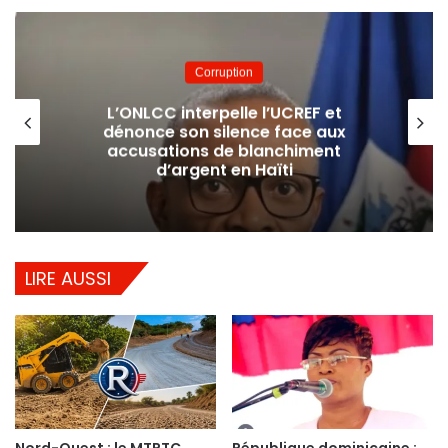
Éducation
t
Baccalauréat 2026 : le CONEHQ
ux
accuse l’État d’échecs majeurs dan
t
l’organisation des examens
LIRE AUSSI
Nord-Ouest : le MTPTC
République dominicaine :