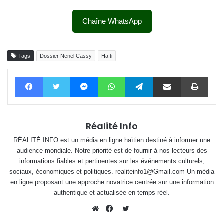
Chaîne WhatsApp
Tags
Dossier Nenel Cassy
Haïti
Facebook
Twitter
Messenger
WhatsApp
Telegram
Partager par email
Impri
Réalité Info
RÉALITÉ INFO est un média en ligne haïtien destiné à informer une
audience mondiale. Notre priorité est de fournir à nos lecteurs des
informations fiables et pertinentes sur les événements culturels,
sociaux, économiques et politiques. realiteinfo1@Gmail.com Un média
en ligne proposant une approche novatrice centrée sur une information
authentique et actualisée en temps réel.
Twitter
Website
Facebook