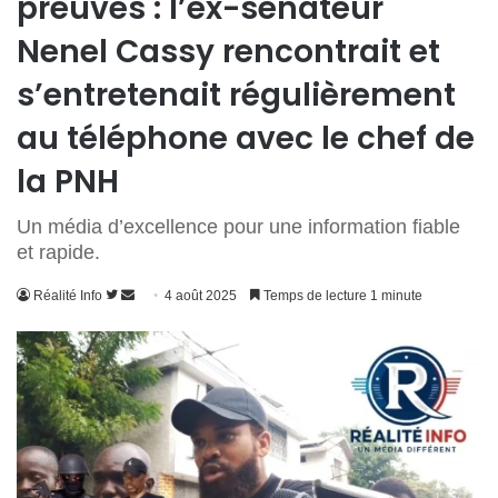
preuves : l’ex-sénateur
Nenel Cassy rencontrait et
s’entretenait régulièrement
au téléphone avec le chef de
la PNH
Un média d’excellence pour une information fiable
et rapide.
Suivre
Envoyer
Réalité Info
4 août 2025
Temps de lecture 1 minute
sur
un
Twitter
courriel