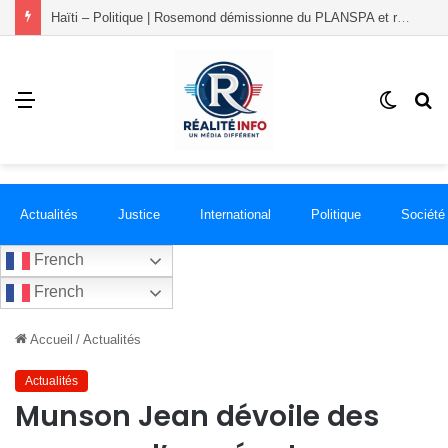
Haïti – Politique | Rosemond démissionne du PLANSPA et rejoint le groupement RÉCONCILIÉ
Menu
Switch
R
skin
Actualités
Justice
International
Politique
Société
French
French
Accueil
/
Actualités
Actualités
Munson Jean dévoile des