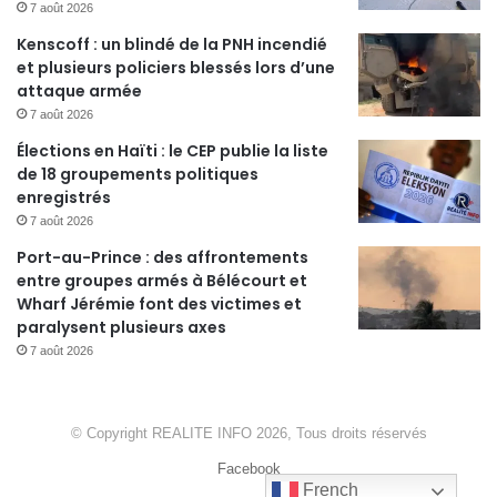
7 août 2026
Kenscoff : un blindé de la PNH incendié
et plusieurs policiers blessés lors d’une
attaque armée
7 août 2026
Élections en Haïti : le CEP publie la liste
de 18 groupements politiques
enregistrés
7 août 2026
Port-au-Prince : des affrontements
entre groupes armés à Bélécourt et
Wharf Jérémie font des victimes et
paralysent plusieurs axes
7 août 2026
© Copyright REALITE INFO 2026, Tous droits réservés
Facebook
French
French