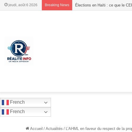
jeudi, août 6 2026
Breaking News
91 millions de gourdes, caméras
French
French
Accueil
/
Actualités
/
L’AHML en faveur du respect de la propr