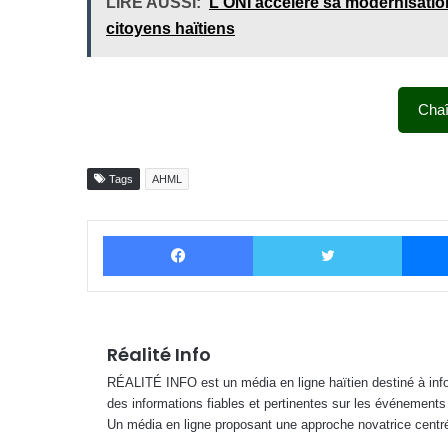
LIRE AUSSI:
L'ONI accélère sa modernisation
citoyens haïtiens
Cha
Tags
AHML
Facebook
Twitter
Réalité Info
RÉALITÉ INFO est un média en ligne haïtien destiné à infor
des informations fiables et pertinentes sur les événements
Un média en ligne proposant une approche novatrice centré