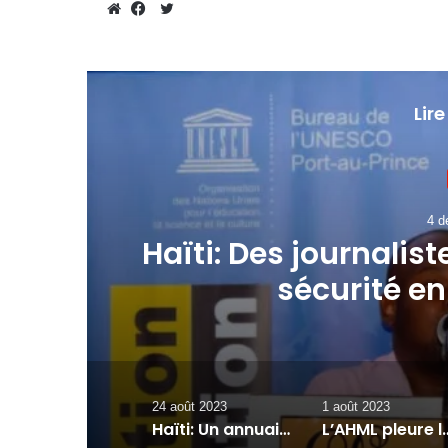
Twitter
Website
Facebook
Lire
4 d
Haïti: Des journalist
sécurité en
24 août 2023
1 août 2023
Haïti: Un annuaire numérique pour les nouveaux médias en ligne dans 3 départements d’Haïti
L’AHML pleure le départ de l’icône de la presse ha