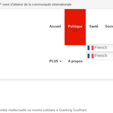
 introuvables : TALK exige des comptes à la commission municipale de Kensc
Accueil
Politique
Santé
Soci
French
French
PLUS
A propos
iété intellectuelle se montre solidaire à Guerking Souffrant