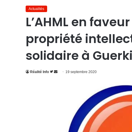
Actualités
L’AHML en faveur
propriété intelle
solidaire à Guerk
Suivre
Envoyer
Réalité Info
19 septembre 2020
sur
un
Twitter
courriel