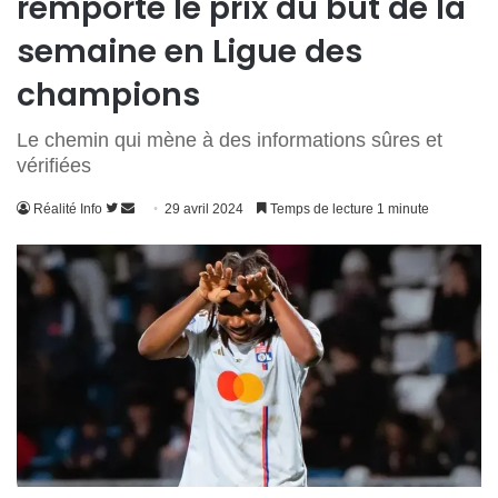
remporte le prix du but de la
semaine en Ligue des
champions
Le chemin qui mène à des informations sûres et
vérifiées
Suivre
Envoyer
Réalité Info
29 avril 2024
Temps de lecture 1 minute
sur
un
Twitter
courriel