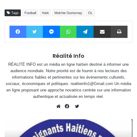
Tags
Football
Haïti
Melchie Dumornay
OL
Facebook
Twitter
Messenger
WhatsApp
Telegram
Partager par email
Impri
Réalité Info
RÉALITÉ INFO est un média en ligne haïtien destiné à informer une
audience mondiale. Notre priorité est de fournir à nos lecteurs des
informations fiables et pertinentes sur les événements culturels,
sociaux, économiques et politiques. realiteinfo1@Gmail.com Un média
en ligne proposant une approche novatrice centrée sur une information
authentique et actualisée en temps réel.
Twitter
Website
Facebook