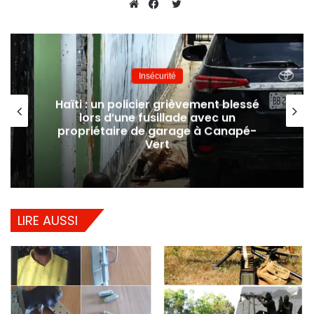
Twitter
Website
Facebook
Insécurité
Haïti : un policier grièvement blessé
lors d’une fusillade avec un
propriétaire de garage à Canapé-
Vert
LIRE AUSSI