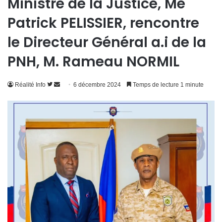
Ministre de la Justice, Me
Patrick PELISSIER, rencontre
le Directeur Général a.i de la
PNH, M. Rameau NORMIL
Suivre
Envoyer
Réalité Info
6 décembre 2024
Temps de lecture 1 minute
sur
un
Twitter
courriel