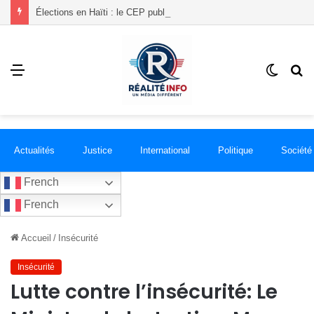
Élections en Haïti : le CEP publie la liste de 18 groupements politiques enregistrés
Menu
Switch
R
skin
Actualités
Justice
International
Politique
Société
French
French
Accueil
/
Insécurité
Insécurité
Lutte contre l’insécurité: Le