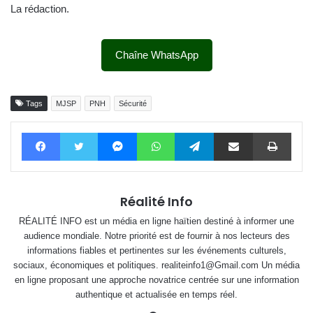
La rédaction.
Chaîne WhatsApp
Tags
MJSP
PNH
Sécurité
Facebook
Twitter
Messenger
WhatsApp
Telegram
Partager par email
Impri
Réalité Info
RÉALITÉ INFO est un média en ligne haïtien destiné à informer une
audience mondiale. Notre priorité est de fournir à nos lecteurs des
informations fiables et pertinentes sur les événements culturels,
sociaux, économiques et politiques. realiteinfo1@Gmail.com Un média
en ligne proposant une approche novatrice centrée sur une information
authentique et actualisée en temps réel.