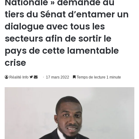
Nationale » demande au
tiers du Sénat d’entamer un
dialogue avec tous les
secteurs afin de sortir le
pays de cette lamentable
crise
Suivre
Envoyer
Réalité Info
17 mars 2022
Temps de lecture 1 minute
sur
un
Twitter
courriel