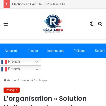
Élections en Haïti : le CEP publie la liste de 18 groupements politiques enregistrés
Menu
Switch
R
skin
Actualités
Justice
International
Politique
Société
French
French
Accueil
/
Insécurité
/
Politique
Politique
L’organisation « Solution