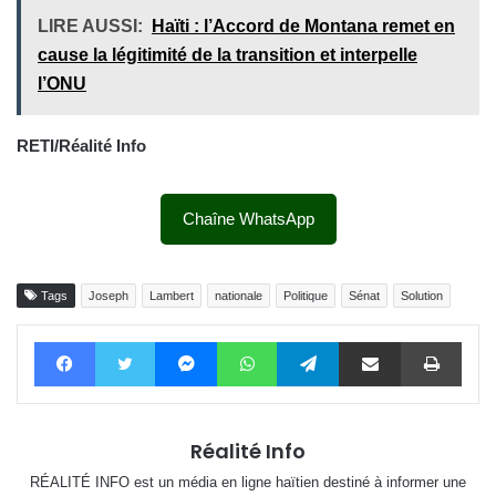
LIRE AUSSI:
Haïti : l’Accord de Montana remet en
cause la légitimité de la transition et interpelle
l’ONU
RETI/Réalité Info
Chaîne WhatsApp
Tags
Joseph
Lambert
nationale
Politique
Sénat
Solution
Facebook
Twitter
Messenger
WhatsApp
Telegram
Partager par email
Impri
Réalité Info
RÉALITÉ INFO est un média en ligne haïtien destiné à informer une