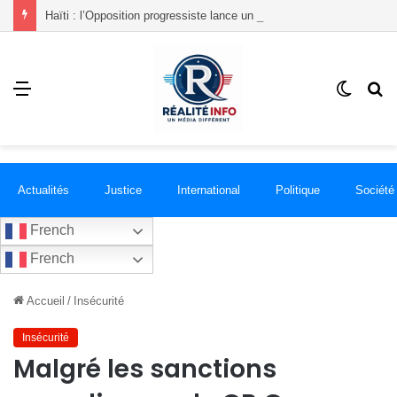
Haïti : l’Opposition progressiste lance un « Front du Refus » contre la transition et les élections dans les conditions actuelles
Menu
Switch
R
skin
Actualités
Justice
International
Politique
Société
French
French
Accueil
/
Insécurité
Insécurité
Malgré les sanctions