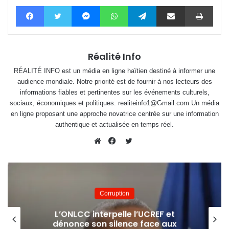
Facebook
Twitter
Messenger
WhatsApp
Telegram
Partager par email
Impri
Réalité Info
RÉALITÉ INFO est un média en ligne haïtien destiné à informer une
audience mondiale. Notre priorité est de fournir à nos lecteurs des
informations fiables et pertinentes sur les événements culturels,
sociaux, économiques et politiques. realiteinfo1@Gmail.com Un média
en ligne proposant une approche novatrice centrée sur une information
authentique et actualisée en temps réel.
Twitter
Website
Facebook
Corruption
L’ONLCC interpelle l’UCREF et
dénonce son silence face aux