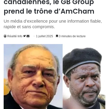
canadiennes, le GB Group
prend le trône d’AmCham
Un média d’excellence pour une information fiable,
rapide et sans compromis.
Suivre
Envoyer
Réalité Info
1 juillet 2025
3 minutes de lecture
sur
un
Twitter
courriel