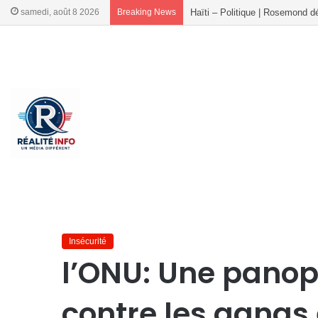
samedi, août 8 2026
Breaking News
Haïti : les Acteurs Favorables
French
French
Accueil
/
Insécurité
/
l’ONU: Une panoplie de sanctions contr
Insécurité
l’ONU: Une panop
contre les gangs 