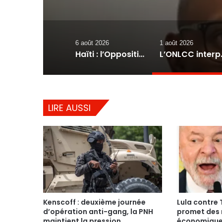
blanchiment 
6 août 2026
1 août 2026
Haïti : l’Opposition progressiste lance un « Front du Refus » contre la transition et les élections dans les conditions actuelles
L’ONLCC interpelle l’UCREF e
LIRE AUSSI
Kenscoff : deuxième journée
Lula contre T
d’opération anti-gang, la PNH
promet des 
maintient la pression
économiques