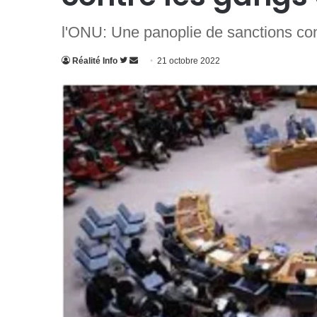
l'ONU: Une panoplie de sanctions con
Suivre
Envoyer
Réalité Info
21 octobre 2022
sur
un
Twitter
courriel