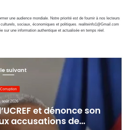
mer une audience mondiale. Notre priorité est de fournir à nos lecteurs
 culturels, sociaux, économiques et politiques. realiteinfo1@Gmail.com
e sur une information authentique et actualisée en temps réel.
 le suivant
Corruption
1 août 2026
 l’UCREF et dénonce son
aux accusations de