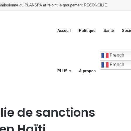
 à la Cour de Cassation annoncent une mobilisation contre le gouvernement à p
Accueil
Politique
Santé
Soci
French
French
PLUS
A propos
e les gangs en Haïti
lie de sanctions
en Haïti