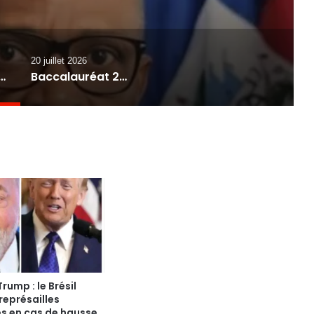
d’argent en Haïti
20 juillet 2026
t dénonce son silence face aux accusations de blanchiment d’argent en Haïti
Baccalauréat 2026 : le CONEHQ accuse l’État d’échecs majeurs dans l’organisation des examens
rump : le Brésil
représailles
 en cas de hausse