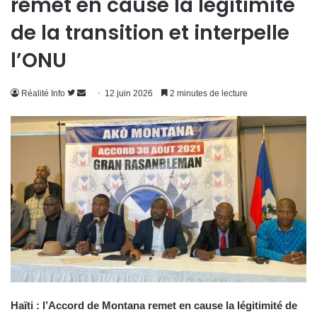
remet en cause la légitimité
de la transition et interpelle
l’ONU
Suivre
Envoyer
Réalité Info
12 juin 2026
2 minutes de lecture
sur
un
Twitter
courriel
Haïti : l’Accord de Montana remet en cause la légitimité de