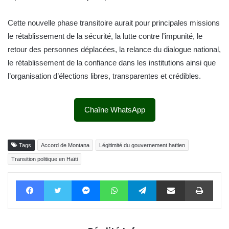
Cette nouvelle phase transitoire aurait pour principales missions
le rétablissement de la sécurité, la lutte contre l’impunité, le
retour des personnes déplacées, la relance du dialogue national,
le rétablissement de la confiance dans les institutions ainsi que
l’organisation d’élections libres, transparentes et crédibles.
Chaîne WhatsApp
Tags
Accord de Montana
Légitimité du gouvernement haïtien
Transition politique en Haïti
Facebook
Twitter
Messenger
WhatsApp
Telegram
Partager par email
Impri