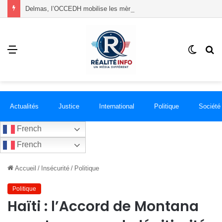
Delmas, l’OCCEDH mobilise les mères autour de l’allaitement maternel et de la santé infantile
Menu
Switch
R
skin
Actualités
Justice
International
Politique
Société
French
French
Accueil
/
Insécurité
/
Politique
Politique
Haïti : l’Accord de Montana