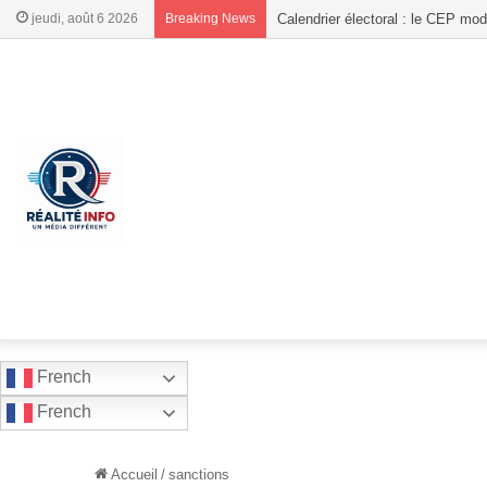
jeudi, août 6 2026
Breaking News
Haïti : Ce que la Primature exige
French
French
Accueil
/
sanctions