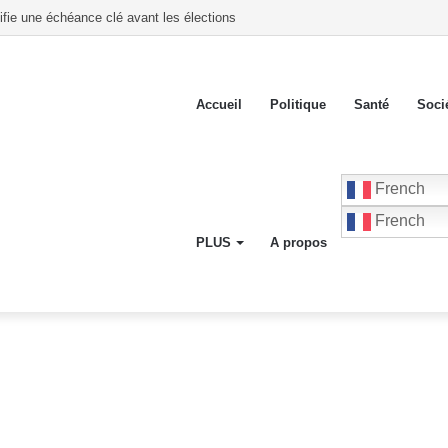
 désormais de toutes les institutions publiques avant les élections
Accueil
Politique
Santé
Soci
French
French
PLUS
A propos