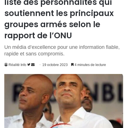
liste des personnalités qui
soutiennent les principaux
groupes armés selon le
rapport de l’ONU
Un média d’excellence pour une information fiable,
rapide et sans compromis.
Suivre
Envoyer
Réalité Info
19 octobre 2023
4 minutes de lecture
sur
un
Twitter
courriel