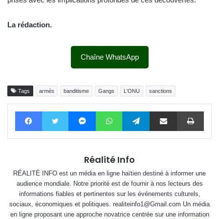
La rédaction.
Chaîne WhatsApp
Tags
armés
banditisme
Gangs
L'ONU
sanctions
Facebook
Twitter
Messenger
WhatsApp
Telegram
Partager par email
Impri
Réalité Info
RÉALITÉ INFO est un média en ligne haïtien destiné à informer une
audience mondiale. Notre priorité est de fournir à nos lecteurs des
informations fiables et pertinentes sur les événements culturels,
sociaux, économiques et politiques. realiteinfo1@Gmail.com Un média
en ligne proposant une approche novatrice centrée sur une information