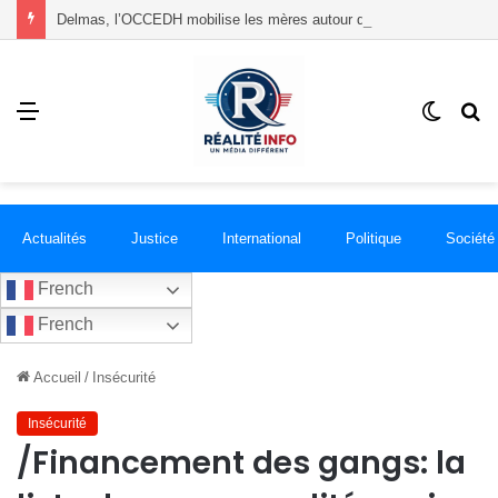
Delmas, l’OCCEDH mobilise les mères autour de l’allaitement maternel et de la santé infantile
Menu
Switch
R
skin
Actualités
Justice
International
Politique
Société
French
French
Accueil
/
Insécurité
Insécurité
/Financement des gangs: la