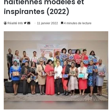
haïtiennes modèles et
inspirantes (2022)
Suivre
Envoyer
Réalité Info
11 janvier 2022
4 minutes de lecture
sur
un
Twitter
courriel