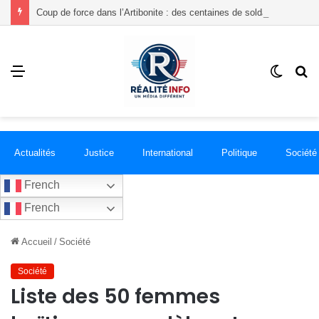
Coup de force dans l’Artibonite : des centaines de soldats de la GSF investissent les Gonaïves par hélicoptères et véhicules blindés
Menu
Switch
R
skin
Actualités
Justice
International
Politique
Société
French
French
Accueil
/
Société
Société
Liste des 50 femmes