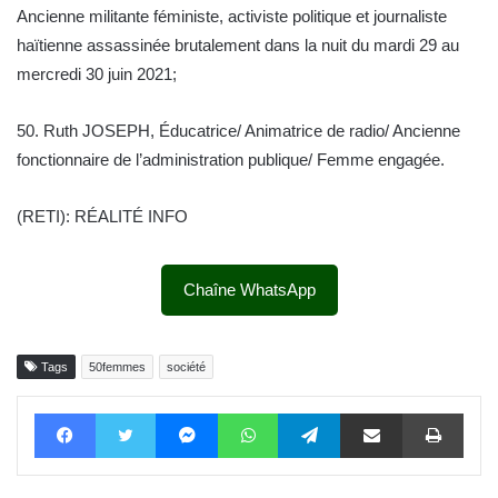
Ancienne militante féministe, activiste politique et journaliste
haïtienne assassinée brutalement dans la nuit du mardi 29 au
mercredi 30 juin 2021;
50. Ruth JOSEPH, Éducatrice/ Animatrice de radio/ Ancienne
fonctionnaire de l’administration publique/ Femme engagée.
(RETI): RÉALITÉ INFO
Chaîne WhatsApp
Tags
50femmes
société
Facebook
Twitter
Messenger
WhatsApp
Telegram
Partager par email
Impri