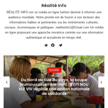
Réalité Info
RÉALITÉ INFO est un média en ligne haïtien destiné à informer une
audience mondiale. Notre priorité est de fournir à nos lecteurs des
informations fiables et pertinentes sur les événements culturels,
sociaux, économiques et politiques. realiteinfo1@Gmail.com Un média
en ligne proposant une approche novatrice centrée sur une information
authentique et actualisée en temps réel.
Twitter
Website
Facebook
Société
Du Nord au Sud du pays, la soupe
Ta
joumou rassemble Haïti : AYITI NOU
VLE VIV déploie une action nationale
F
de solidarité