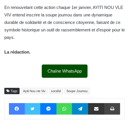
En renouvelant cette action chaque 1er janvier, AYITI NOU VLE
VIV entend inscrire la soupe joumou dans une dynamique
durable de solidarité et de conscience citoyenne, faisant de ce
symbole historique un outil de rassemblement et d’espoir pour le
pays.
La rédaction.
Chaîne WhatsApp
Tags
Ayiti Nou vle Viv
société
Soupe Joumou
Facebook
Twitter
Messenger
WhatsApp
Telegram
Partager par email
Impri