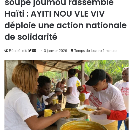
soupe joumou rassemble
Haïti : AYITI NOU VLE VIV
déploie une action nationale
de solidarité
Suivre
Envoyer
Réalité Info
3 janvier 2026
Temps de lecture 1 minute
sur
un
Twitter
courriel