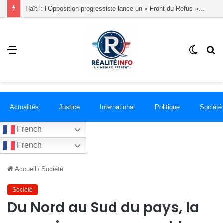
Haïti : l’Opposition progressiste lance un « Front du Refus » contre la transition et les élections dans les conditions actuelles
Menu
Switch
R
skin
Actualités
Justice
International
Politique
Société
French
French
Accueil
/
Société
Société
Du Nord au Sud du pays, la