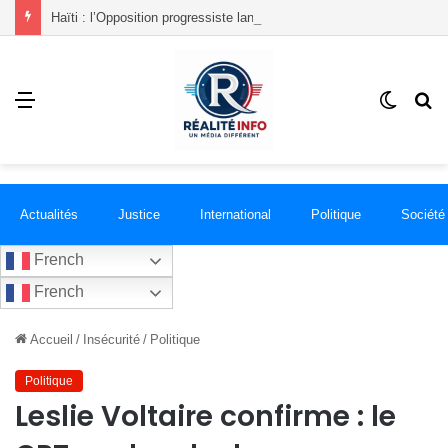
Haïti : l’Opposition progressiste lance un « Front du Refus » contre la transition et les élections dans les conditions actuelles
Menu
Switch
R
skin
Actualités
Justice
International
Politique
Société
French
French
Accueil
/
Insécurité
/
Politique
Politique
Leslie Voltaire confirme : le