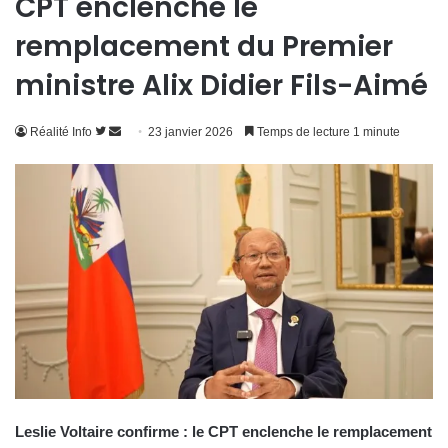
CPT enclenche le
remplacement du Premier
ministre Alix Didier Fils-Aimé
Suivre
Envoyer
Réalité Info
23 janvier 2026
Temps de lecture 1 minute
sur
un
Twitter
courriel
Leslie Voltaire confirme : le CPT enclenche le remplacement