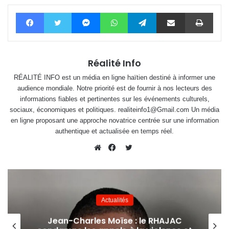
Facebook
Twitter
Messenger
WhatsApp
Telegram
Partager par email
Impri
Réalité Info
RÉALITÉ INFO est un média en ligne haïtien destiné à informer une
audience mondiale. Notre priorité est de fournir à nos lecteurs des
informations fiables et pertinentes sur les événements culturels,
sociaux, économiques et politiques. realiteinfo1@Gmail.com Un média
en ligne proposant une approche novatrice centrée sur une information
authentique et actualisée en temps réel.
Twitter
Website
Facebook
Actualités
Jean-Charles Moïse : le RHAJAC