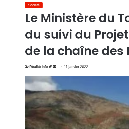
Société
Le Ministère du T
du suivi du Projet
de la chaîne des
Suivre
Envoyer
Réalité Info
11 janvier 2022
sur
un
Twitter
courriel