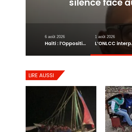
s
silence face 
blanchiment 
6 août 2026
1 août 2026
Haïti : l’Opposition progressiste lance un « Front du Refus » contre la transition et les élections dans les conditions actuelles
L’ONLCC interpelle l’UCREF e
LIRE AUSSI