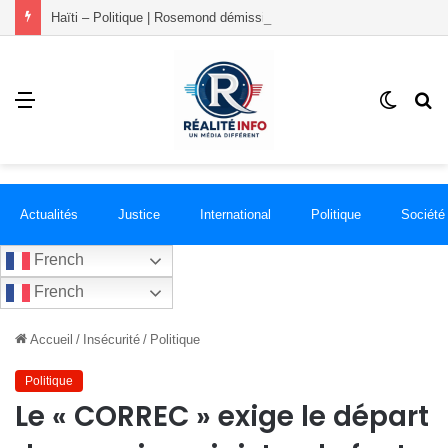
Haïti – Politique | Rosemond démissionne du PLANSPA et rejoint le groupement RÉCONCILIÉ
Menu
Switch
R
skin
Actualités
Justice
International
Politique
Société
French
French
Accueil
/
Insécurité
/
Politique
Politique
Le « CORREC » exige le départ