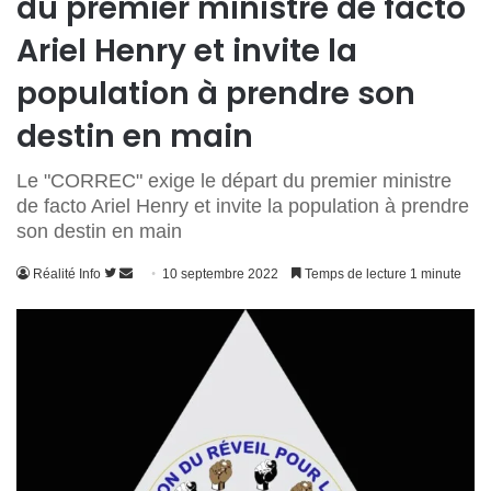
du premier ministre de facto
Ariel Henry et invite la
population à prendre son
destin en main
Le "CORREC" exige le départ du premier ministre
de facto Ariel Henry et invite la population à prendre
son destin en main
Suivre
Envoyer
Réalité Info
10 septembre 2022
Temps de lecture 1 minute
sur
un
Twitter
courriel