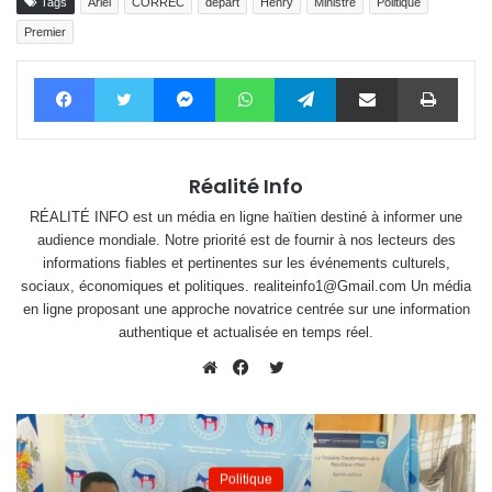
Tags
Ariel
CORREC
départ
Henry
Ministre
Politique
Premier
Facebook
Twitter
Messenger
WhatsApp
Telegram
Partager par email
Impri
Réalité Info
RÉALITÉ INFO est un média en ligne haïtien destiné à informer une
audience mondiale. Notre priorité est de fournir à nos lecteurs des
informations fiables et pertinentes sur les événements culturels,
sociaux, économiques et politiques. realiteinfo1@Gmail.com Un média
en ligne proposant une approche novatrice centrée sur une information
authentique et actualisée en temps réel.
Twitter
Website
Facebook
Politique