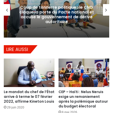
Coup de tonnerre politique : le CND
claque la porte du Pacte national et
accuse le gouvernement de dérive
autoritaire
LIRE AUSSI
Le mandat du chef de l’État
CEP – Haïti : Nelus Neruis
arrive à terme le 07 février
exige un remaniement
2022, affirme Kineton Louis
après la polémique autour
du budget électoral
29 juin 2020
8 mai 2026