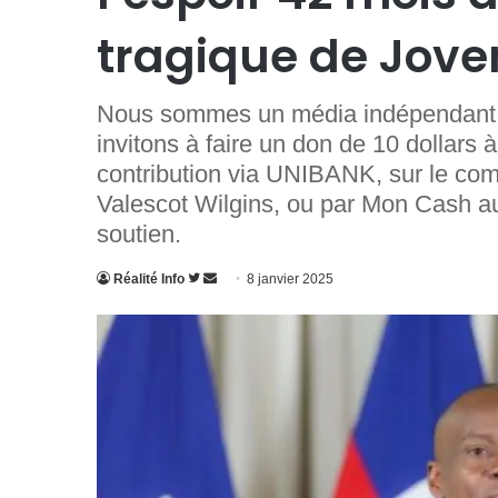
tragique de Jove
Nous sommes un média indépendant. Po
invitons à faire un don de 10 dollars 
contribution via UNIBANK, sur le c
Valescot Wilgins, ou par Mon Cash a
soutien.
Suivre
Envoyer
Réalité Info
8 janvier 2025
sur
un
Twitter
courriel