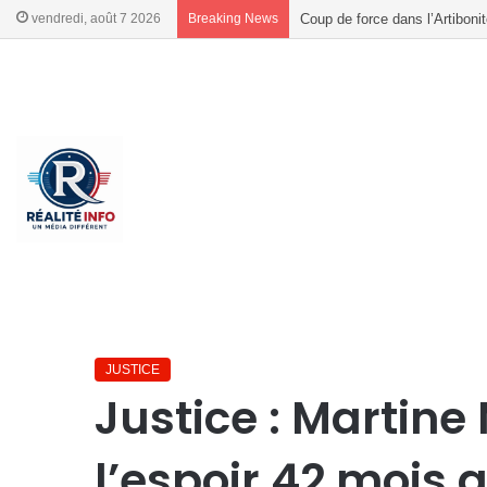
vendredi, août 7 2026
Breaking News
Coup de force dans l’Artiboni
French
French
Accueil
/
JUSTICE
/
Justice : Martine Moïse, la voix de l’e
JUSTICE
Justice : Martine 
l’espoir 42 mois 