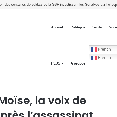
te : des centaines de soldats de la GSF investissent les Gonaïves par hélicop
Accueil
Politique
Santé
Soci
French
French
PLUS
A propos
spoir 42 mois après l’assassinat tragique de Jovenel Moïse
Moïse, la voix de
après l’assassinat