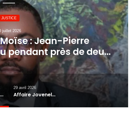
JUSTICE
 juillet 2026
 Moïse : Jean-Pierre
u pendant près de deux
juge d’instruction
29 avril 2026
Affaire Jovenel Moïse : Jean-Pierre Mackenlove entendu pendant près de deux heures par le juge d’instruction
Affaire Jovenel Moïse : une “armée de 6 200 hommes” et des liens troublants avec BBQ révélés