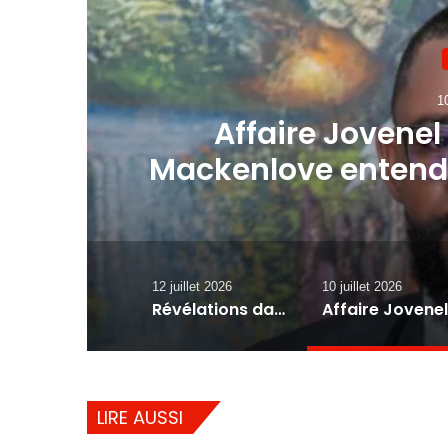
10
 :
Affaire Jovenel
Mackenlove entend
heures par le 
12 juillet 2026
10 juillet 2026
Révélations dans le dossier Arnel Bélizaire : la lettre d’un juge met la DCPJ sous pression
LIRE AUSSI