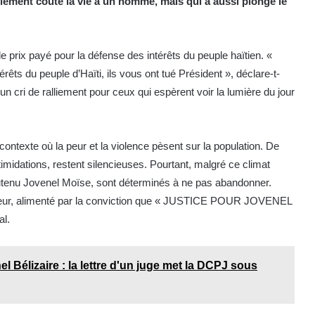
ulement coûté la vie à un homme, mais qui a aussi plongé le
e prix payé pour la défense des intérêts du peuple haïtien. «
rêts du peuple d’Haïti, ils vous ont tué Président », déclare-t-
cri de ralliement pour ceux qui espèrent voir la lumière du jour
ontexte où la peur et la violence pèsent sur la population. De
midations, restent silencieuses. Pourtant, malgré ce climat
 soutenu Jovenel Moïse, sont déterminés à ne pas abandonner.
meilleur, alimenté par la conviction que « JUSTICE POUR JOVENEL
al.
l Bélizaire : la lettre d'un juge met la DCPJ sous