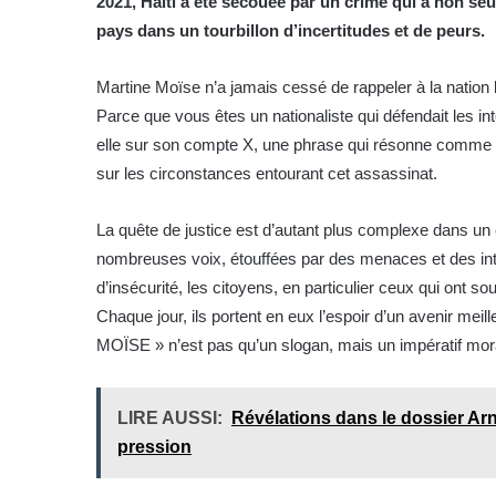
2021, Haïti a été secouée par un crime qui a non se
pays dans un tourbillon d’incertitudes et de peurs.
Martine Moïse n’a jamais cessé de rappeler à la nation l
Parce que vous êtes un nationaliste qui défendait les inté
elle sur son compte X, une phrase qui résonne comme un 
sur les circonstances entourant cet assassinat.
La quête de justice est d’autant plus complexe dans un c
nombreuses voix, étouffées par des menaces et des inti
d’insécurité, les citoyens, en particulier ceux qui ont
Chaque jour, ils portent en eux l’espoir d’un avenir 
MOÏSE » n’est pas qu’un slogan, mais un impératif mor
LIRE AUSSI:
Révélations dans le dossier Arne
pression