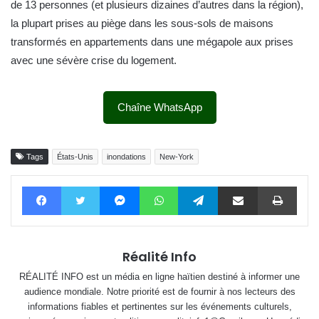
de 13 personnes (et plusieurs dizaines d’autres dans la région),
la plupart prises au piège dans les sous-sols de maisons
transformés en appartements dans une mégapole aux prises
avec une sévère crise du logement.
Chaîne WhatsApp
Tags
États-Unis
inondations
New-York
Facebook
Twitter
Messenger
WhatsApp
Telegram
Partager par email
Impri
Réalité Info
RÉALITÉ INFO est un média en ligne haïtien destiné à informer une
audience mondiale. Notre priorité est de fournir à nos lecteurs des
informations fiables et pertinentes sur les événements culturels,