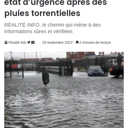
état d’urgence après des
pluies torrentielles
RÉALITÉ INFO, le chemin qui mène à des
informations sûres et vérifiées
Suivre
Envoyer
Réalité Info
29 septembre 2023
2 minutes de lecture
sur
un
Twitter
courriel