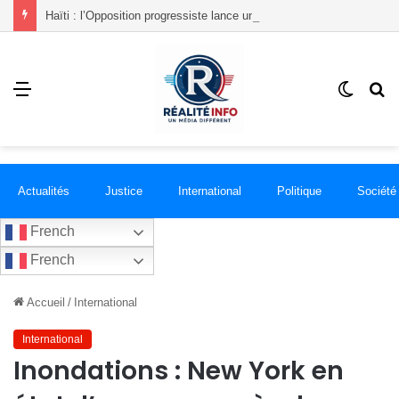
Haïti : l’Opposition progressiste lance un « Front du Refus » contre la transition et les élections dans les conditions actuelles
Menu
Switch
R
skin
Actualités
Justice
International
Politique
Société
French
French
Accueil
/
International
International
Inondations : New York en