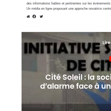
des informations fiables et pertinentes sur les événements
Un média en ligne proposant une approche novatrice centré
Twitter
Website
Facebook
Lire
1
e
Cité Soleil : la so
d’alarme face à un
de c