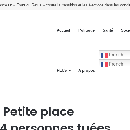
 mois à Cité Soleil et en Plaine, selon le BINUH
Accueil
Politique
Santé
Soci
French
French
PLUS
A propos
: environ 4 personnes tuées ce vendredi, le gang de Vitelhomme accusé
 Petite place
 4 personnes tuées