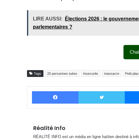
LIRE AUSSI:
Élections 2026 : le gouvernemen
parlementaires ?
Cha
Tags
20 personnes tuées
Insecurite
massacre
Petit pl
Facebook
Twitter
Réalité Info
RÉALITÉ INFO est un média en ligne haïtien destiné à infor