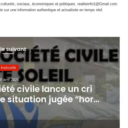
 culturels, sociaux, économiques et politiques. realiteinfo1@Gmail.com
e sur une information authentique et actualisée en temps réel.
 le suivant
Insécurité
9 avril 2026
ciété civile lance un cri
e situation jugée “hors
ontrôle”