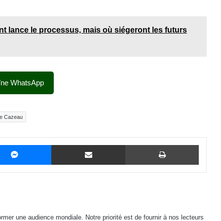
t lance le processus, mais où siégeront les futurs
îne WhatsApp
ace Cazeau
Messenger
Partager par email
Imprime
mer une audience mondiale. Notre priorité est de fournir à nos lecteurs