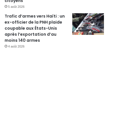
citoyens
5 août 2026
Trafic d’armes vers Haïti : un
ex-officier de la PNH plaide
coupable aux États-Unis
après l’exportation d’au
moins 140 armes
4 août 2026
Insécurité
13 avril 2026
Cap-Haïtien : le président 
des Barreaux d’Haïti blessé
émotion dans le milieu