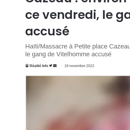
ce vendredi, le 
accusé
Haïti/Massacre à Petite place Cazeau
le gang de Vitelhomme accusé
Suivre
Envoyer
Réalité Info
18 novembre 2022
sur
un
Twitter
courriel