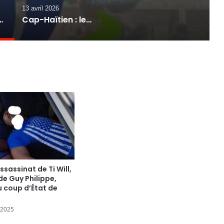
13 avril 2026
d’alarme face à une situation jugée “hors de contrôle”
Cap-Haïtien : le président de la Fédération des Barreaux d’Haïti blessé par balles, vive émotion dans le milieu judiciaire
ssassinat de Ti Will,
 de Guy Philippe,
au coup d’État de
 2025