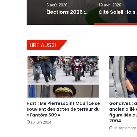
5 août 2026
19 avril 2026
Élections 2026 : le gouvernement lance le processus, mais où siégeront les futurs parlementaires ?
Cité Soleil : la société civile lance un cri 
LIRE AUSSI
Haïti: Me Pierressaint Maurice se
Gonaïves : a
souvient des actes de terreur du
ancien allié
« Fantôm 509 »
figure liée 
2004
16 juin 2024
16 septembre