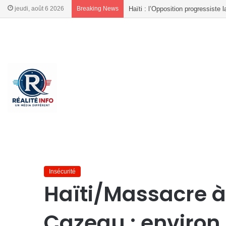
jeudi, août 6 2026
Breaking News
Haïti | Plus de 600 morts en cinq
French
French
Accueil
/
Insécurité
/
Haïti/Massacre à Petite place Cazeau 
Insécurité
Haïti/Massacre à
Cazeau : environ