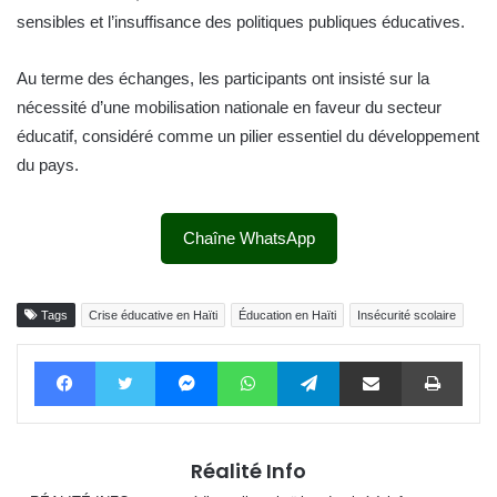
sensibles et l’insuffisance des politiques publiques éducatives.
Au terme des échanges, les participants ont insisté sur la
nécessité d’une mobilisation nationale en faveur du secteur
éducatif, considéré comme un pilier essentiel du développement
du pays.
Chaîne WhatsApp
Tags
Crise éducative en Haïti
Éducation en Haïti
Insécurité scolaire
Facebook
Twitter
Messenger
WhatsApp
Telegram
Partager par email
Impri
Réalité Info