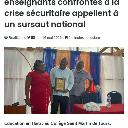
enseignants confrontés à la
crise sécuritaire appellent à
un sursaut national
Suivre
Envoyer
Réalité Info
16 mai 2026
2 minutes de lecture
sur
un
Twitter
courriel
Éducation en Haïti : au Collège Saint Martin de Tours,