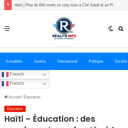
Haïti | Plus de 600 morts en cinq mois à Cité Soleil et en Plaine, selon le BINUH
Menu
Switch
R
skin
Actualités
Justice
International
Politique
Société
French
French
Accueil
/
Éducation
Éducation
Haïti – Éducation : des