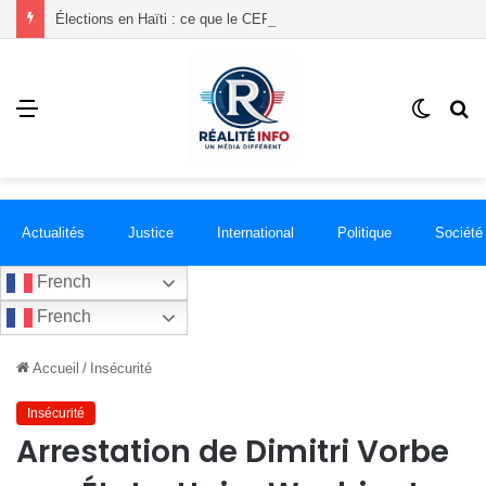
Élections en Haïti : ce que le CEP vient d’obtenir de la communauté internationale
Menu
Switch
R
skin
Actualités
Justice
International
Politique
Société
French
French
Accueil
/
Insécurité
Insécurité
Arrestation de Dimitri Vorbe