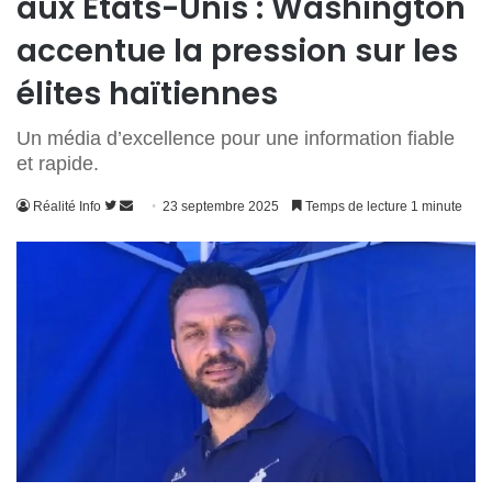
aux États-Unis : Washington
accentue la pression sur les
élites haïtiennes
Un média d’excellence pour une information fiable
et rapide.
Suivre
Envoyer
Réalité Info
23 septembre 2025
Temps de lecture 1 minute
sur
un
Twitter
courriel