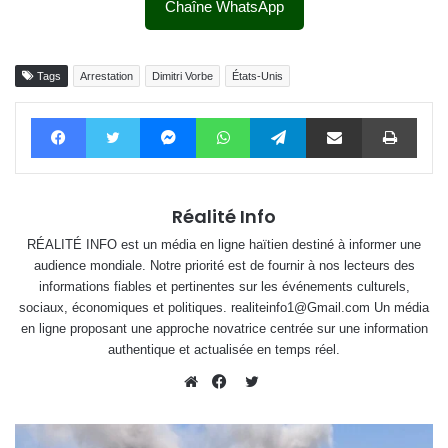
Chaîne WhatsApp
Tags
Arrestation
Dimitri Vorbe
États-Unis
Facebook
Twitter
Messenger
WhatsApp
Telegram
Partager par email
Impri
Réalité Info
RÉALITÉ INFO est un média en ligne haïtien destiné à informer une
audience mondiale. Notre priorité est de fournir à nos lecteurs des
informations fiables et pertinentes sur les événements culturels,
sociaux, économiques et politiques. realiteinfo1@Gmail.com Un média
en ligne proposant une approche novatrice centrée sur une information
authentique et actualisée en temps réel.
Twitter
Website
Facebook