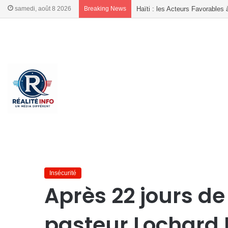
samedi, août 8 2026
Breaking News
Delmas, l’OCCEDH mobilise les 
French
French
Accueil
/
Insécurité
/
Après 22 jours de séquestration le pas
Insécurité
Après 22 jours de
pasteur Lochard 