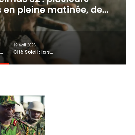
 en pleine matinée, des
ssés par balles
19 avril 2026
g à Delmas 32 : plusieurs personnes enlevées en pleine matinée, des élèves blessés par balles
Cité Soleil : la société civile lance un cri d’alarme face à une situation jugée “hors de contrôle”