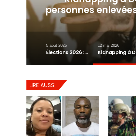
personnes enlevées
élèves ble
5 août 2026
12 mai 2026
Élections 2026 : le gouvernement lance le processus, mais où siégeront les futurs parlementaires ?
Kidnappin
LIRE AUSSI