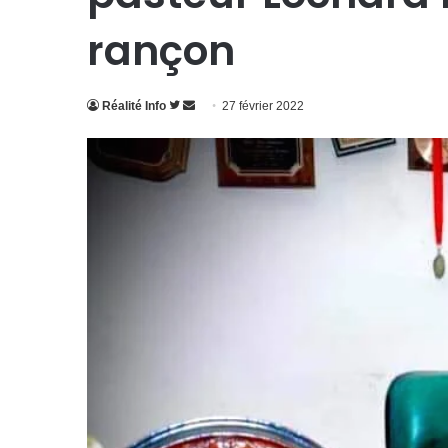
rançon
Suivre
Envoyer
Réalité Info
27 février 2022
sur
un
Twitter
courriel