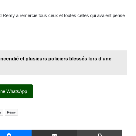
d Rémy a remercié tous ceux et toutes celles qui avaient pensé
incendié et plusieurs policiers blessés lors d'une
îne WhatsApp
r
Rémy
Messenger
Partager par email
Imprime