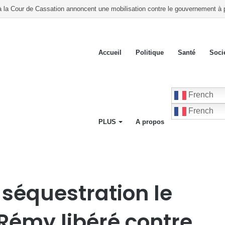
mères autour de l’allaitement maternel et de la santé infantile
Accueil
Politique
Santé
Soci
French
French
PLUS
A propos
teur Lochard Rémy libéré contre rançon
 séquestration le
Rémy libéré contre