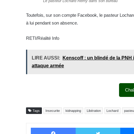
Le pasteur Lochard Rémy dans son bureau
Toutefois, sur son compte Facebook, le pasteur Lochar
à lui pendant son absence.
RETI/Réalité Info
LIRE AUSSI:
Kenscoff : un blindé de la PNH 
attaque armée
Cha
Tags
Insecurite
kidnapping
Libération
Lochard
pasteu
Facebook
Twitter