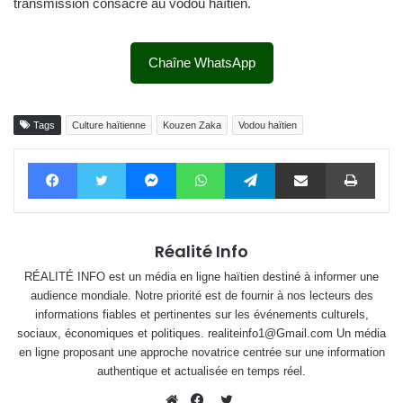
transmission consacré au vodou haïtien.
Chaîne WhatsApp
Tags
Culture haïtienne
Kouzen Zaka
Vodou haïtien
Facebook
Twitter
Messenger
WhatsApp
Telegram
Partager par email
Impri
Réalité Info
RÉALITÉ INFO est un média en ligne haïtien destiné à informer une
audience mondiale. Notre priorité est de fournir à nos lecteurs des
informations fiables et pertinentes sur les événements culturels,
sociaux, économiques et politiques. realiteinfo1@Gmail.com Un média
en ligne proposant une approche novatrice centrée sur une information
authentique et actualisée en temps réel.
Twitter