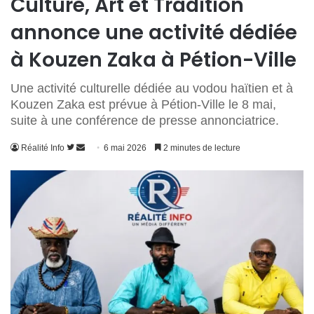
Culture, Art et Tradition
annonce une activité dédiée
à Kouzen Zaka à Pétion-Ville
Une activité culturelle dédiée au vodou haïtien et à
Kouzen Zaka est prévue à Pétion-Ville le 8 mai,
suite à une conférence de presse annonciatrice.
Suivre
Envoyer
Réalité Info
6 mai 2026
2 minutes de lecture
sur
un
Twitter
courriel