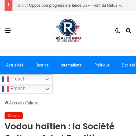
Haïti : l’Opposition progressiste lance un « Front du Refus » contre la transition et les élections dans les conditions actuelles
Menu
Switch
R
skin
Actualités
Justice
International
Politique
Société
French
French
Accueil
/
Culture
Culture
Vodou haïtien : la Société