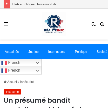
Haïti – Politique | Rosemond démissionne du PLANSPA et rejoint le groupement RÉCONCILIÉ
Menu
Switch
R
skin
Actualités
Justice
International
Politique
Société
French
French
Accueil
/
Insécurité
Insécurité
Un présumé bandit