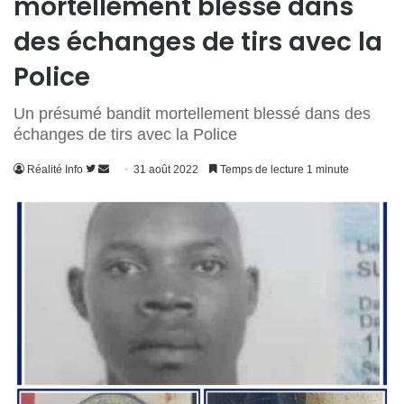
mortellement blessé dans
des échanges de tirs avec la
Police
Un présumé bandit mortellement blessé dans des
échanges de tirs avec la Police
Suivre
Envoyer
Réalité Info
31 août 2022
Temps de lecture 1 minute
sur
un
Twitter
courriel