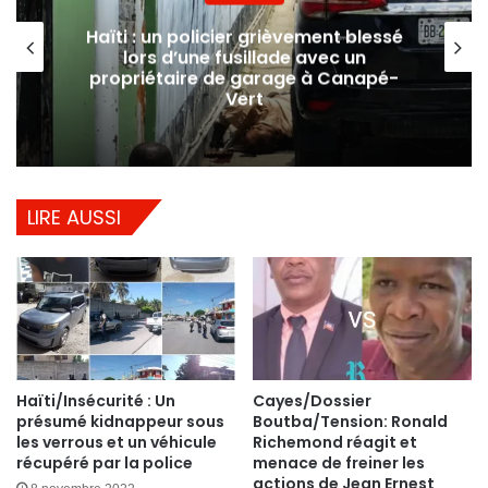
Haïti : un policier grièvement blessé
lors d’une fusillade avec un
propriétaire de garage à Canapé-
Vert
LIRE AUSSI
Haïti/Insécurité : Un
Cayes/Dossier
présumé kidnappeur sous
Boutba/Tension: Ronald
les verrous et un véhicule
Richemond réagit et
récupéré par la police
menace de freiner les
actions de Jean Ernest