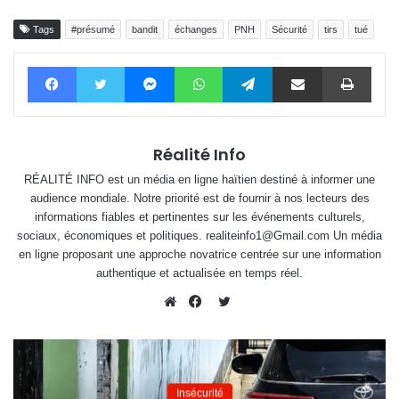
Tags
#présumé
bandit
échanges
PNH
Sécurité
tirs
tué
Facebook
Twitter
Messenger
WhatsApp
Telegram
Partager par email
Impri
Réalité Info
RÉALITÉ INFO est un média en ligne haïtien destiné à informer une
audience mondiale. Notre priorité est de fournir à nos lecteurs des
informations fiables et pertinentes sur les événements culturels,
sociaux, économiques et politiques. realiteinfo1@Gmail.com Un média
en ligne proposant une approche novatrice centrée sur une information
authentique et actualisée en temps réel.
Twitter
Website
Facebook
Insécurité