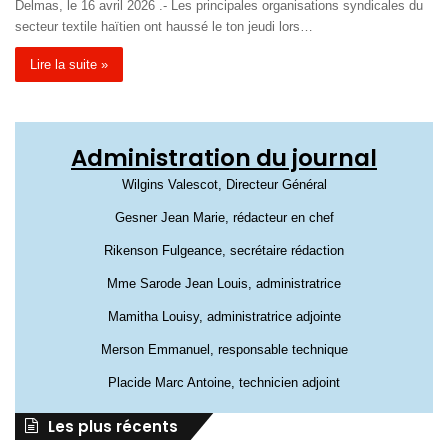
Delmas, le 16 avril 2026 .- Les principales organisations syndicales du
secteur textile haïtien ont haussé le ton jeudi lors…
Lire la suite »
Administration du journal
Wilgins Valescot, Directeur Général
Gesner Jean Marie, rédacteur en chef
Rikenson Fulgeance, secrétaire rédaction
Mme Sarode Jean Louis, administratrice
Mamitha Louisy, administratrice adjointe
Merson Emmanuel, responsable technique
Placide Marc Antoine, technicien adjoint
Les plus récents