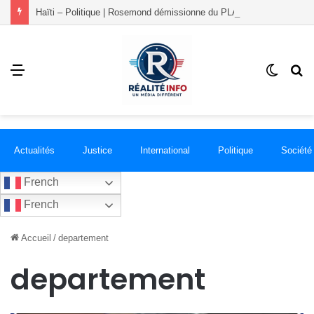
Haïti – Politique | Rosemond démissionne du PLANSPA et rejoint le groupement RÉCONCILIÉ
Menu
Switch
R
skin
Actualités
Justice
International
Politique
Société
French
French
Accueil
/
departement
departement