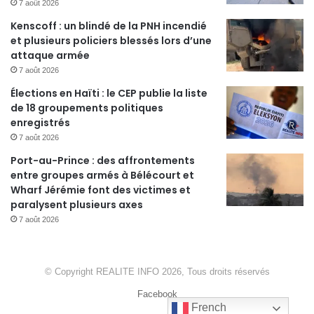
7 août 2026
Kenscoff : un blindé de la PNH incendié
et plusieurs policiers blessés lors d’une
attaque armée
7 août 2026
Élections en Haïti : le CEP publie la liste
de 18 groupements politiques
enregistrés
7 août 2026
Port-au-Prince : des affrontements
entre groupes armés à Bélécourt et
Wharf Jérémie font des victimes et
paralysent plusieurs axes
7 août 2026
© Copyright REALITE INFO 2026, Tous droits réservés
Facebook
French
French