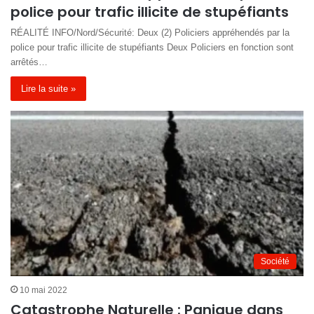
police pour trafic illicite de stupéfiants
RÉALITÉ INFO/Nord/Sécurité: Deux (2) Policiers appréhendés par la
police pour trafic illicite de stupéfiants Deux Policiers en fonction sont
arrêtés…
Lire la suite »
Société
10 mai 2022
Catastrophe Naturelle : Panique dans